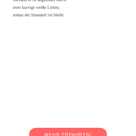
PASSION TO BUILD
IHR PARTNER FÜR INNERSTÄDTISCHEN GLEISBAU
MEHR ERFAHREN!