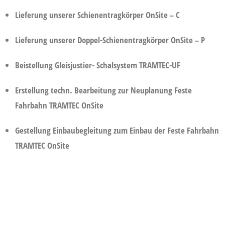
Lieferung unserer Schienentragkörper
O
n
S
ite –
C
Lieferung unserer Doppel-Schienentragkörper
O
n
S
ite –
P
Beistellung Gleisjustier- Schalsystem
TRAMTEC-UF
Erstellung techn. Bearbeitung zur Neuplanung Feste
Fahrbahn
TRAMTEC
O
n
S
ite
Gestellung Einbaubegleitung zum Einbau der Feste Fahrbahn
TRAMTEC
O
n
S
ite